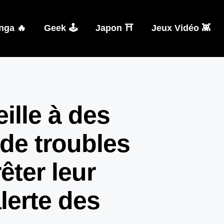
nga 🔥
Geek 🕹️
Japon ⛩️
Jeux Vidéo 👾
lle à des
 de troubles
êter leur
alerte des