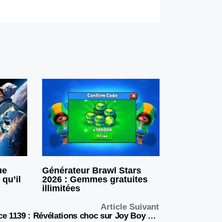
ue
Générateur Brawl Stars
 qu’il
2026 : Gemmes gratuites
illimitées
Article Suivant
One Piece 1139 : Révélations choc sur Joy Boy et affrontement explosif entre Zoro et le CP0