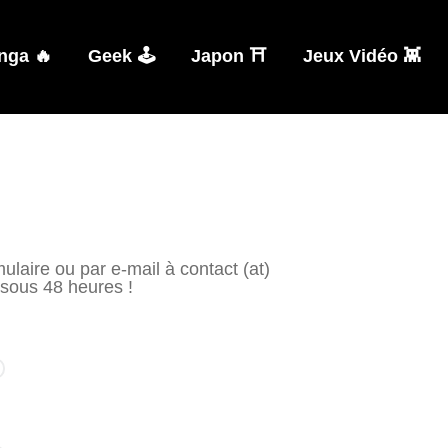
nga 🔥
Geek 🕹️
Japon ⛩️
Jeux Vidéo 👾
ulaire ou par e-mail à contact (at)
sous 48 heures !