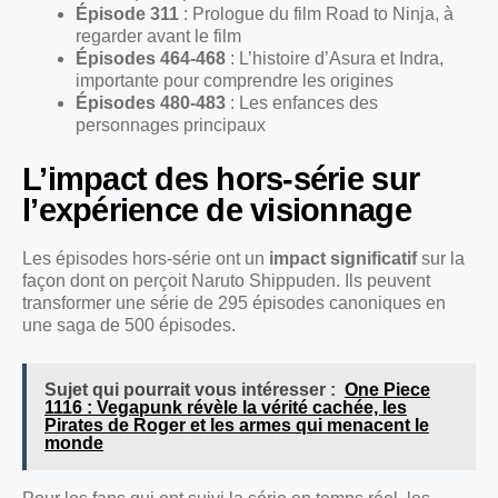
Épisode 311
: Prologue du film Road to Ninja, à
regarder avant le film
Épisodes 464-468
: L’histoire d’Asura et Indra,
importante pour comprendre les origines
Épisodes 480-483
: Les enfances des
personnages principaux
L’impact des hors-série sur
l’expérience de visionnage
Les épisodes hors-série ont un
impact significatif
sur la
façon dont on perçoit Naruto Shippuden. Ils peuvent
transformer une série de 295 épisodes canoniques en
une saga de 500 épisodes.
Sujet qui pourrait vous intéresser :
One Piece
1116 : Vegapunk révèle la vérité cachée, les
Pirates de Roger et les armes qui menacent le
monde