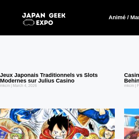
Animé / Ma
Jeux Japonais Traditionnels vs Slots
Casin
Modernes sur Julius Casino
Behin
mkcm
March 4, 2026
mkcm
F