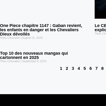
One Piece chapitre 1147 : Gaban revient,
Le CB
les enfants en danger et les Chevaliers
expli
Dieux dévoilés
Theo Ch
Theo Chevalier
August 22, 2025
Top 10 des nouveaux mangas qui
cartonnent en 2025
Theo Chevalier
September 9, 2025
1
2
3
4
5
6
7
8