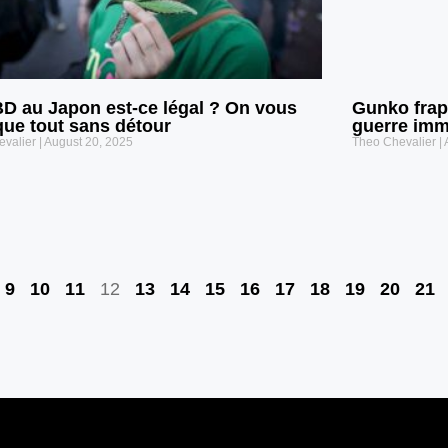
D au Japon est-ce légal ? On vous
Gunko frapp
que tout sans détour
guerre imm
evalier
August 20, 2025
Theo Chevalier
9
10
11
12
13
14
15
16
17
18
19
20
21