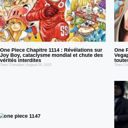
One Piece Chapitre 1114 : Révélations sur
One P
Joy Boy, cataclysme mondial et chute des
Vegap
vérités interdites
toute
Theo Chevalier
August 26, 2025
Theo Ch