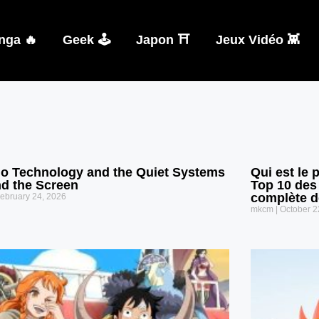
nga 🔥
Geek 🕹️
Japon ⛩️
Jeux Vidéo 👾
o Technology and the Quiet Systems
Qui est le 
d the Screen
Top 10 des
complète d
ebruary 24, 2026
mkcm
October 2