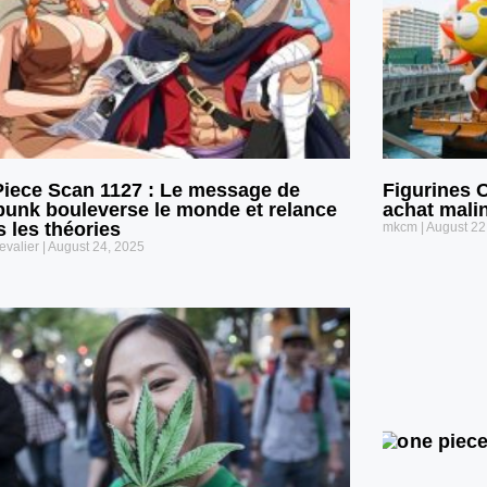
iece Scan 1127 : Le message de
Figurines 
unk bouleverse le monde et relance
achat mali
s les théories
mkcm
August 22
evalier
August 24, 2025