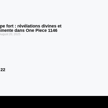
e fort : révélations divines et
inente dans One Piece 1146
August 20, 2025
22