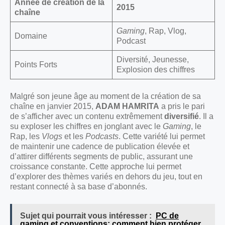
Année de création de la
2015
chaîne
Gaming
, Rap, Vlog,
Domaine
Podcast
Diversité, Jeunesse,
Points Forts
Explosion des chiffres
Malgré son jeune âge au moment de la création de sa
chaîne en janvier 2015,
ADAM HAMRITA
a pris le pari
de s’afficher avec un contenu extrêmement
diversifié
. Il a
su exploser les chiffres en jonglant avec le
Gaming
, le
Rap, les
Vlogs
et les
Podcasts
. Cette variété lui permet
de maintenir une cadence de publication élevée et
d’attirer différents segments de public, assurant une
croissance constante. Cette approche lui permet
d’explorer des thèmes variés en dehors du jeu, tout en
restant connecté à sa base d’abonnés.
Sujet qui pourrait vous intéresser :
PC de
gaming et conventions: comment bien protéger