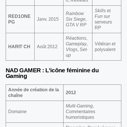
h
,
Reviews
Skills
et
Rainbow
RED1ONE
Fun
sur
Janv. 2015
Six Siege
,
PG
serveurs
GTA V RP
RP
Réactions
,
Gameplay
,
Vétéran et
HARIT CH
Août 2012
Vlogs
,
Set-
polyvalent
up
NAD GAMER : L’icône féminine du
Gaming
Année de création de la
2012
chaîne
Multi-Gaming
,
Domaine
Commentaires
humoristiques