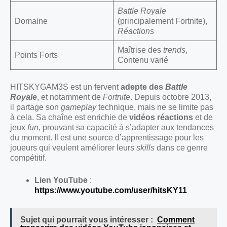
Battle Royale
Domaine
(principalement Fortnite),
Réactions
Maîtrise des
trends
,
Points Forts
Contenu varié
HITSKYGAM3S est un fervent
adepte des
Battle
Royale
, et notamment de
Fortnite
. Depuis octobre 2013,
il partage son
gameplay
technique, mais ne se limite pas
à cela. Sa chaîne est enrichie de
vidéos réactions
et de
jeux
fun
, prouvant sa capacité à s’adapter aux tendances
du moment. Il est une source d’apprentissage pour les
joueurs qui veulent améliorer leurs
skills
dans ce genre
compétitif.
Lien YouTube
:
https://www.youtube.com/user/hitsKY11
Sujet qui pourrait vous intéresser :
Comment