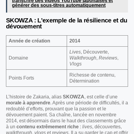
transcrire des vidéos YouTube japonaises et
générer des sous-titres automatiquement
SKOWZA : L’exemple de la résilience et du
dévouement
Année de création
2014
Lives
, Découverte,
Domaine
Walkthrough
,
Reviews
,
Vlogs
Richesse de contenu,
Points Forts
Détermination
L’histoire de Zakaria, alias
SKOWZA
, est celle d’une
morale à apprendre
. Après une période de difficultés, il a
redoublé d’efforts, prouvant que la passion et le
dévouement paient. Sa chaîne, lancée en novembre
2014, est désormais dans le haut des classements grâce
à un
contenu extrêmement riche
:
lives
, découvertes,
walkthrough
,
vlogs
et
reviews
. Il a su garder le cap et offrir