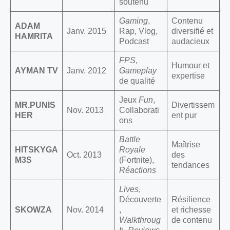
soutenu
Gaming
,
Contenu
ADAM
Janv. 2015
Rap, Vlog,
diversifié et
HAMRITA
Podcast
audacieux
FPS
,
Humour et
AYMAN TV
Janv. 2012
Gameplay
expertise
de qualité
Jeux
Fun
,
MR.PUNIS
Divertissem
Nov. 2013
Collaborati
HER
ent pur
ons
Battle
Maîtrise
HITSKYGA
Royale
Oct. 2013
des
M3S
(Fortnite),
tendances
Réactions
Lives
,
Découverte
Résilience
SKOWZA
Nov. 2014
,
et richesse
Walkthroug
de contenu