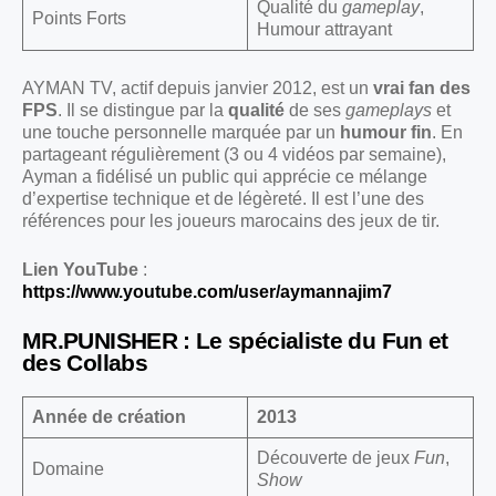
Qualité du
gameplay
,
Points Forts
Humour attrayant
AYMAN TV, actif depuis janvier 2012, est un
vrai fan des
FPS
. Il se distingue par la
qualité
de ses
gameplays
et
une touche personnelle marquée par un
humour fin
. En
partageant régulièrement (3 ou 4 vidéos par semaine),
Ayman a fidélisé un public qui apprécie ce mélange
d’expertise technique et de légèreté. Il est l’une des
références pour les joueurs marocains des jeux de tir.
Lien YouTube
:
https://www.youtube.com/user/aymannajim7
MR.PUNISHER : Le spécialiste du Fun et
des Collabs
Année de création
2013
Découverte de jeux
Fun
,
Domaine
Show