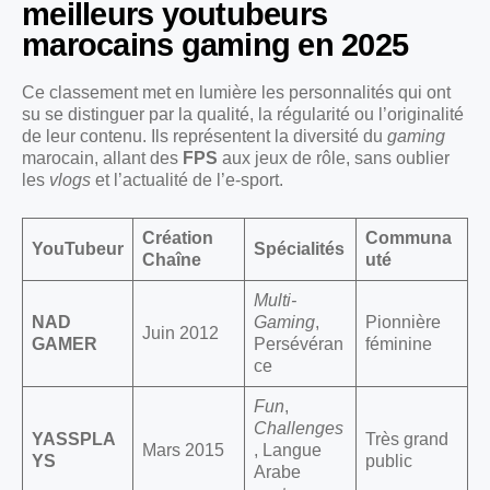
meilleurs youtubeurs
marocains gaming en 2025
Ce classement met en lumière les personnalités qui ont
su se distinguer par la qualité, la régularité ou l’originalité
de leur contenu. Ils représentent la diversité du
gaming
marocain, allant des
FPS
aux jeux de rôle, sans oublier
les
vlogs
et l’actualité de l’e-sport.
Création
Communa
YouTubeur
Spécialités
Chaîne
uté
Multi-
NAD
Gaming
,
Pionnière
Juin 2012
GAMER
Persévéran
féminine
ce
Fun
,
Challenges
YASSPLA
Très grand
Mars 2015
, Langue
YS
public
Arabe