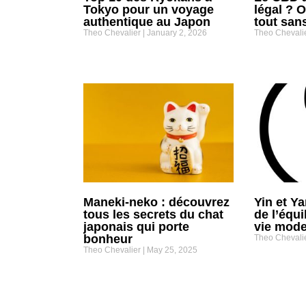
Tokyo pour un voyage
légal ? 
authentique au Japon
tout san
Theo Chevalier
January 2, 2026
Theo Chevali
Maneki-neko : découvrez
Yin et Ya
tous les secrets du chat
de l’équi
japonais qui porte
vie mod
bonheur
Theo Chevali
Theo Chevalier
May 25, 2025