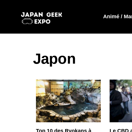
Animé / Ma
Japon
Top 10 des Ryokans à
Le CBD a