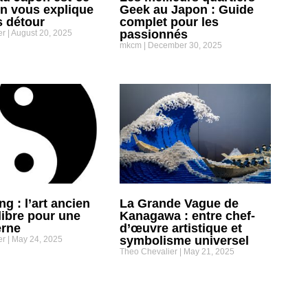
On vous explique
Geek au Japon : Guide
s détour
complet pour les
passionnés
er
August 20, 2025
mkcm
December 30, 2025
ng : l’art ancien
La Grande Vague de
libre pour une
Kanagawa : entre chef-
erne
d’œuvre artistique et
symbolisme universel
er
May 24, 2025
Theo Chevalier
May 21, 2025