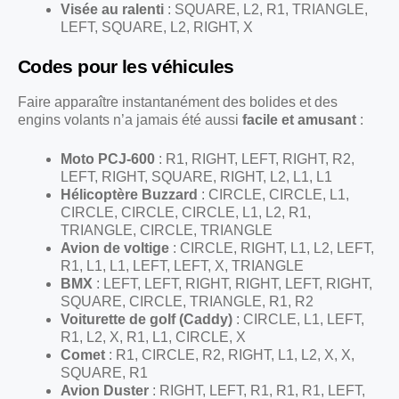
Visée au ralenti
: SQUARE, L2, R1, TRIANGLE,
LEFT, SQUARE, L2, RIGHT, X
Codes pour les véhicules
Faire apparaître instantanément des bolides et des
engins volants n’a jamais été aussi
facile et amusant
:
Moto PCJ-600
: R1, RIGHT, LEFT, RIGHT, R2,
LEFT, RIGHT, SQUARE, RIGHT, L2, L1, L1
Hélicoptère Buzzard
: CIRCLE, CIRCLE, L1,
CIRCLE, CIRCLE, CIRCLE, L1, L2, R1,
TRIANGLE, CIRCLE, TRIANGLE
Avion de voltige
: CIRCLE, RIGHT, L1, L2, LEFT,
R1, L1, L1, LEFT, LEFT, X, TRIANGLE
BMX
: LEFT, LEFT, RIGHT, RIGHT, LEFT, RIGHT,
SQUARE, CIRCLE, TRIANGLE, R1, R2
Voiturette de golf (Caddy)
: CIRCLE, L1, LEFT,
R1, L2, X, R1, L1, CIRCLE, X
Comet
: R1, CIRCLE, R2, RIGHT, L1, L2, X, X,
SQUARE, R1
Avion Duster
: RIGHT, LEFT, R1, R1, R1, LEFT,