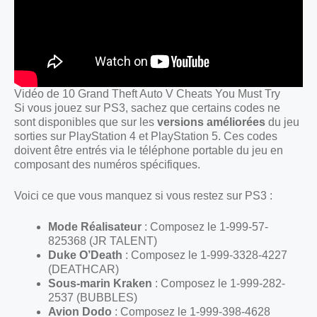
Vidéo de 10 Grand Theft Auto V Cheats You Must Try
Si vous jouez sur PS3, sachez que certains codes ne
sont disponibles que sur les
versions améliorées
du jeu
sorties sur PlayStation 4 et PlayStation 5. Ces codes
doivent être entrés via le téléphone portable du jeu en
composant des numéros spécifiques.
Voici ce que vous manquez si vous restez sur PS3 :
Mode Réalisateur
: Composez le 1-999-57-
825368 (JR TALENT)
Duke O’Death
: Composez le 1-999-3328-4227
(DEATHCAR)
Sous-marin Kraken
: Composez le 1-999-282-
2537 (BUBBLES)
Avion Dodo
: Composez le 1-999-398-4628