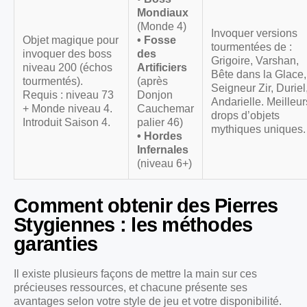
Mondiaux
(Monde 4)
Invoquer versions
Objet magique pour
• Fosse
tourmentées de :
invoquer des boss
des
Grigoire, Varshan,
niveau 200 (échos
Artificiers
Bête dans la Glace,
tourmentés).
(après
Seigneur Zir, Duriel
Requis : niveau 73
Donjon
Andarielle. Meilleur
+ Monde niveau 4.
Cauchemar
drops d’objets
Introduit Saison 4.
palier 46)
mythiques uniques.
• Hordes
Infernales
(niveau 6+)
Comment obtenir des Pierres
Stygiennes : les méthodes
garanties
Il existe plusieurs façons de mettre la main sur ces
précieuses ressources, et chacune présente ses
avantages selon votre style de jeu et votre disponibilité.