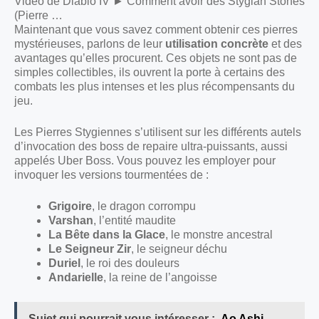
Vidéo de Diablo IV ► Comment avoir des Stygian Stones
(Pierre …
Maintenant que vous savez comment obtenir ces pierres
mystérieuses, parlons de leur
utilisation concrète
et des
avantages qu’elles procurent. Ces objets ne sont pas de
simples collectibles, ils ouvrent la porte à certains des
combats les plus intenses et les plus récompensants du
jeu.
Les Pierres Stygiennes s’utilisent sur les différents autels
d’invocation des boss de repaire ultra-puissants, aussi
appelés Uber Boss. Vous pouvez les employer pour
invoquer les versions tourmentées de :
Grigoire
, le dragon corrompu
Varshan
, l’entité maudite
La Bête dans la Glace
, le monstre ancestral
Le Seigneur Zir
, le seigneur déchu
Duriel
, le roi des douleurs
Andarielle
, la reine de l’angoisse
Sujet qui pourrait vous intéresser :
Ao Ashi