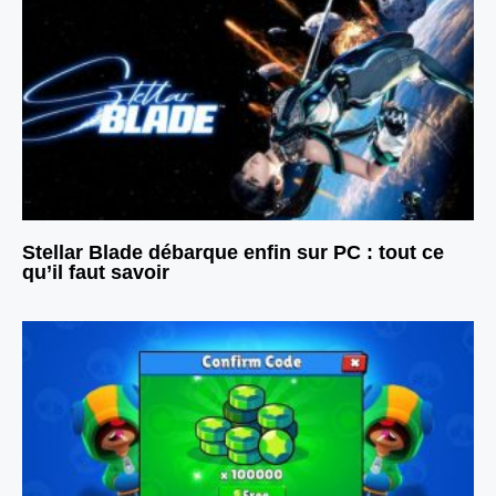
Stellar Blade débarque enfin sur PC : tout ce
qu’il faut savoir