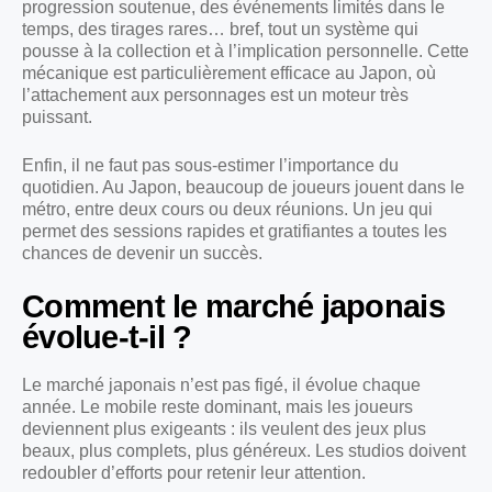
progression soutenue, des événements limités dans le
temps, des tirages rares… bref, tout un système qui
pousse à la collection et à l’implication personnelle. Cette
mécanique est particulièrement efficace au Japon, où
l’attachement aux personnages est un moteur très
puissant.
Enfin, il ne faut pas sous-estimer l’importance du
quotidien. Au Japon, beaucoup de joueurs jouent dans le
métro, entre deux cours ou deux réunions. Un jeu qui
permet des sessions rapides et gratifiantes a toutes les
chances de devenir un succès.
Comment le marché japonais
évolue-t-il ?
Le marché japonais n’est pas figé, il évolue chaque
année. Le mobile reste dominant, mais les joueurs
deviennent plus exigeants : ils veulent des jeux plus
beaux, plus complets, plus généreux. Les studios doivent
redoubler d’efforts pour retenir leur attention.