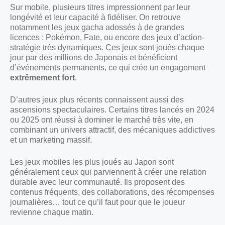
Sur mobile, plusieurs titres impressionnent par leur
longévité et leur capacité à fidéliser. On retrouve
notamment les jeux gacha adossés à de grandes
licences : Pokémon, Fate, ou encore des jeux d’action-
stratégie très dynamiques. Ces jeux sont joués chaque
jour par des millions de Japonais et bénéficient
d’événements permanents, ce qui crée un engagement
extrêmement fort
.
D’autres jeux plus récents connaissent aussi des
ascensions spectaculaires. Certains titres lancés en 2024
ou 2025 ont réussi à dominer le marché très vite, en
combinant un univers attractif, des mécaniques addictives
et un marketing massif.
Les jeux mobiles les plus joués au Japon sont
généralement ceux qui parviennent à créer une relation
durable avec leur communauté. Ils proposent des
contenus fréquents, des collaborations, des récompenses
journalières… tout ce qu’il faut pour que le joueur
revienne chaque matin.