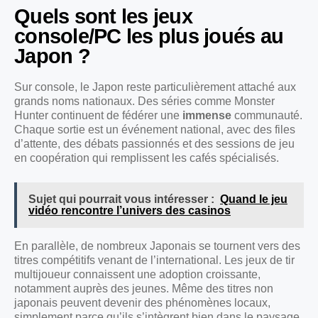
Quels sont les jeux
console/PC les plus joués au
Japon ?
Sur console, le Japon reste particulièrement attaché aux
grands noms nationaux. Des séries comme Monster
Hunter continuent de fédérer une
immense
communauté.
Chaque sortie est un événement national, avec des files
d’attente, des débats passionnés et des sessions de jeu
en coopération qui remplissent les cafés spécialisés.
Sujet qui pourrait vous intéresser :
Quand le jeu
vidéo rencontre l’univers des casinos
En parallèle, de nombreux Japonais se tournent vers des
titres compétitifs venant de l’international. Les jeux de tir
multijoueur connaissent une adoption croissante,
notamment auprès des jeunes. Même des titres non
japonais peuvent devenir des phénomènes locaux,
simplement parce qu’ils s’intègrent bien dans le paysage