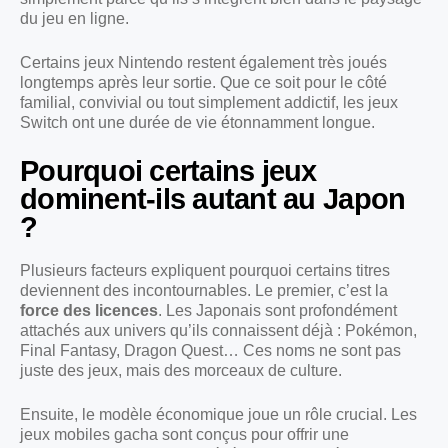
du jeu en ligne.
Certains jeux Nintendo restent également très joués
longtemps après leur sortie. Que ce soit pour le côté
familial, convivial ou tout simplement addictif, les jeux
Switch ont une durée de vie étonnamment longue.
Pourquoi certains jeux
dominent-ils autant au Japon
?
Plusieurs facteurs expliquent pourquoi certains titres
deviennent des incontournables. Le premier, c’est la
force des licences
. Les Japonais sont profondément
attachés aux univers qu’ils connaissent déjà : Pokémon,
Final Fantasy, Dragon Quest… Ces noms ne sont pas
juste des jeux, mais des morceaux de culture.
Ensuite, le modèle économique joue un rôle crucial. Les
jeux mobiles gacha sont conçus pour offrir une