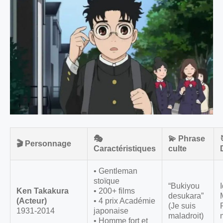
🎭
💫 Phrase
🎬 Personnage
Caractéristiques
culte
• Gentleman
stoïque
“Bukiyou
Ken Takakura
• 200+ films
desukara”
(Acteur)
• 4 prix Académie
(Je suis
1931-2014
japonaise
maladroit)
• Homme fort et