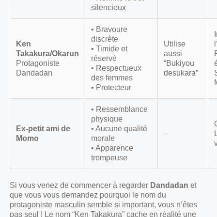
silencieux
• Bravoure
discrète
Ken
Utilise
• Timide et
Takakura/Okarun
aussi
réservé
Protagoniste
“Bukiyou
• Respectueux
Dandadan
desukara”
des femmes
• Protecteur
• Ressemblance
physique
Ex-petit ami de
• Aucune qualité
–
Momo
morale
• Apparence
trompeuse
Si vous venez de commencer à regarder
Dandadan
et
que vous vous demandez pourquoi le nom du
protagoniste masculin semble si important, vous n’êtes
pas seul ! Le nom “Ken Takakura” cache en réalité une