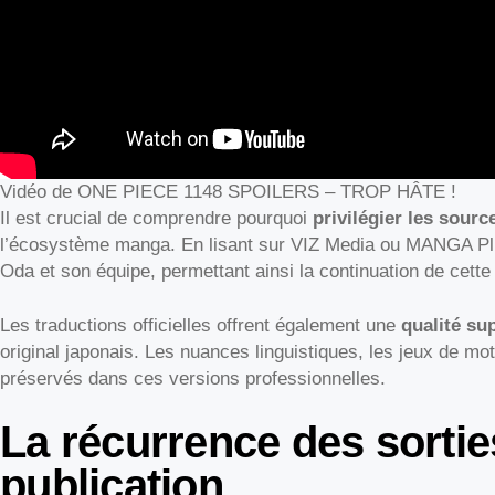
Vidéo de ONE PIECE 1148 SPOILERS – TROP HÂTE !
Il est crucial de comprendre pourquoi
privilégier les source
l’écosystème manga. En lisant sur VIZ Media ou MANGA Plu
Oda et son équipe, permettant ainsi la continuation de cett
Les traductions officielles offrent également une
qualité su
original japonais. Les nuances linguistiques, les jeux de mo
préservés dans ces versions professionnelles.
La récurrence des sortie
publication