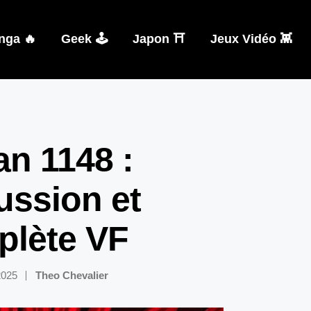
nga 🔥
Geek 🕹️
Japon ⛩️
Jeux Vidéo 👾
n 1148 :
ussion et
plète VF
2025
Theo Chevalier