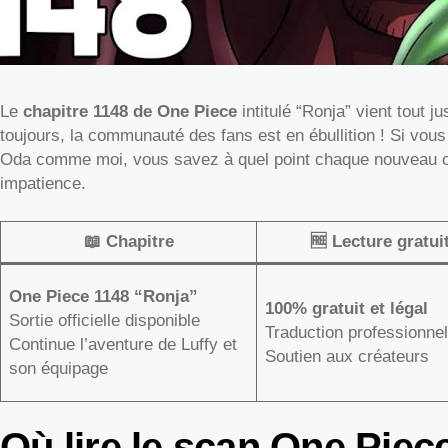
Le
chapitre 1148 de One Piece
intitulé “Ronja” vient tout j
toujours, la communauté des fans est en ébullition ! Si vou
Oda comme moi, vous savez à quel point chaque nouveau c
impatience.
📖 Chapitre
🆓 Lecture gratui
One Piece 1148 “Ronja”
100% gratuit et légal
Sortie officielle disponible
Traduction professionnel
Continue l’aventure de Luffy et
Soutien aux créateurs
son équipage
Où lire le scan One Piec